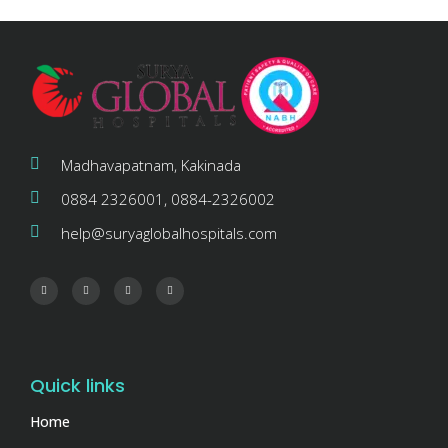
Madhavapatnam, Kakinada
0884 2326001, 0884-2326002
help@suryaglobalhospitals.com
Quick links
Home